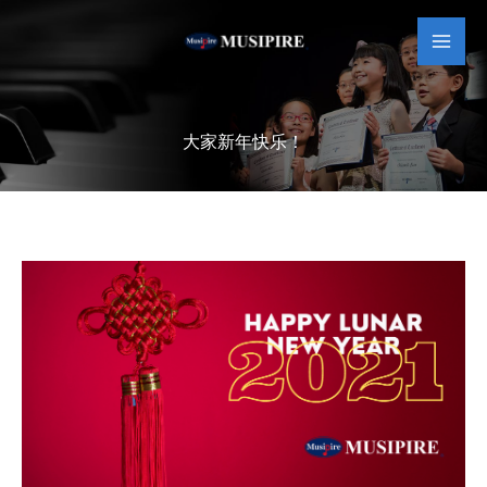
跳
MAI
至
MEN
内
容
大家新年快乐！