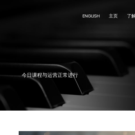
跳
至
ENGLISH
主页
了
内
容
今日课程与运营正常进行