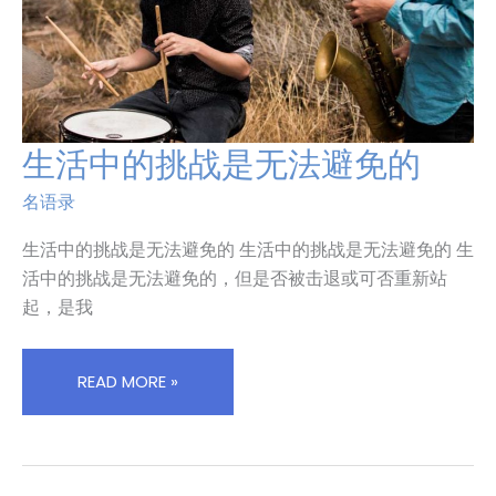
来
衡
量
生活中的挑战是无法避免的
生
活
名语录
中
的
生活中的挑战是无法避免的 生活中的挑战是无法避免的 生
挑
活中的挑战是无法避免的，但是否被击退或可否重新站
战
起，是我
是
无
法
READ MORE »
避
免
的