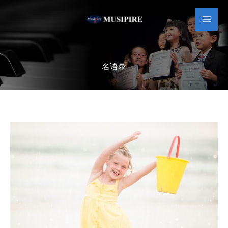
跳
MAI
至
MEN
内
容
名语录