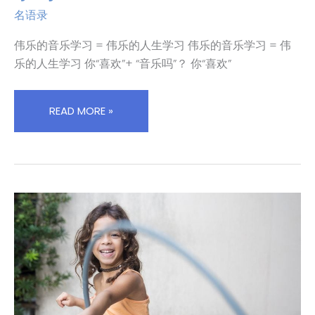
音
多
名语录
乐
小
学
伟乐的音乐学习 = 伟乐的人生学习 伟乐的音乐学习 = 伟
事
习
情
乐的人生学习 你“喜欢”+ “音乐吗”？ 你“喜欢”
=
做
伟
到
READ MORE »
乐
极
的
致
人
和
生
伟
学
大
习