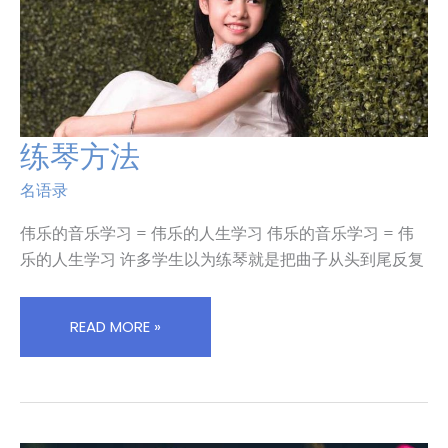
练琴方法
练
琴
名语录
方
法
伟乐的音乐学习 = 伟乐的人生学习 伟乐的音乐学习 = 伟
乐的人生学习 许多学生以为练琴就是把曲子从头到尾反复
READ MORE »