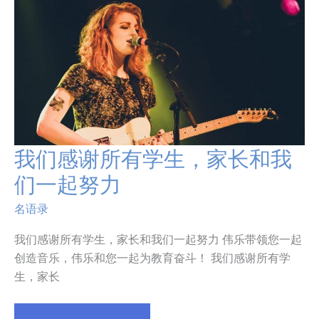
我们感谢所有学生，家长和我
我
们
们一起努力
感
谢
名语录
所
有
我们感谢所有学生，家长和我们一起努力 伟乐带领您一起
学
创造音乐，伟乐和您一起为教育奋斗！ 我们感谢所有学
生，
生，家长
家
长