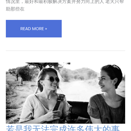
何
情况里，最好和最积极解决方案并努力向上的人 老天只帮
不
助那些在
顺
情
况
READ MORE »
下，
还
愿
意
找
出
在
不
顺
的
情
况
里，
若是我无法完成许多伟大的事
最
若