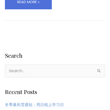
和
READ MORE »
我
们
一
起
努
力
Search
搜
索
：
Recent Posts
冬季暴风雪通知：周日线上学习日