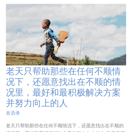
老天只帮助那些在任何不顺情
老
天
况下，还愿意找出在不顺的情
只
况里，最好和最积极解决方案
帮
助
并努力向上的人
那
些
名语录
在
任
老天只帮助那些在任何不顺情况下，还愿意找出在不顺的