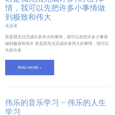
好
是
情，我可以先把许多小事情做
和
我
到极致和伟大
最
无
积
法
名语录
极
完
解
成
若是我无法完成许多伟大的事情，我可以先把许多小事情
决
许
做到极致和伟大 若是我无法完成许多伟大的事情，我可以
方
多
先把许多
案
伟
并
大
努
的
READ MORE »
力
事
向
情，
上
我
的
可
人
以
伟乐的音乐学习 = 伟乐的人生
伟
先
乐
把
学习
的
许