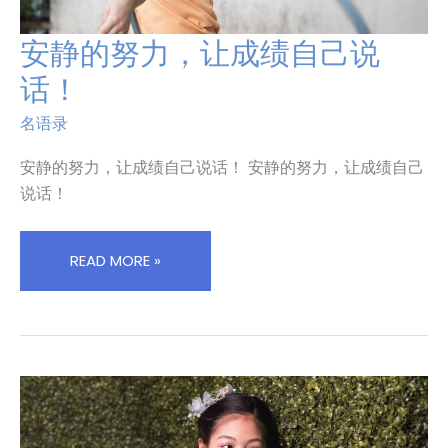
安静的努力，让成绩自己说
安
静
话！
的
努
名语录
力，
让
安静的努力，让成绩自己说话！ 安静的努力，让成绩自己
成
说话！
绩
自
READ MORE »
己
说
话！