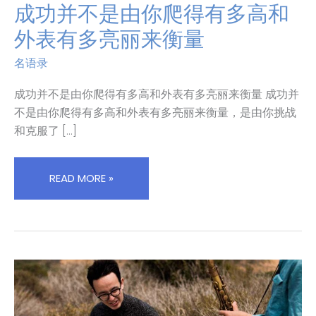
成功并不是由你爬得有多高和
成
功
外表有多亮丽来衡量
并
不
名语录
是
由
成功并不是由你爬得有多高和外表有多亮丽来衡量 成功并
你
不是由你爬得有多高和外表有多亮丽来衡量，是由你挑战
爬
和克服了 […]
得
有
多
READ MORE »
高
和
外
表
有
多
亮
丽