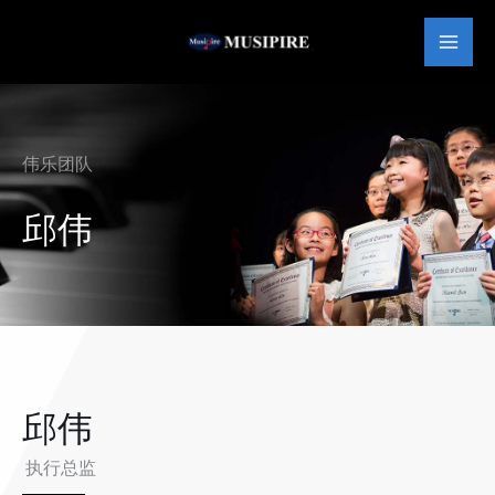
跳
MAI
至
MEN
内
容
伟乐团队
邱伟
邱伟
执行总监