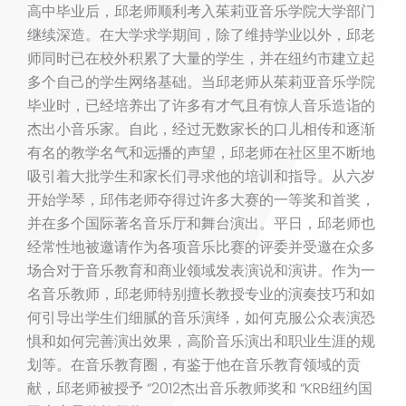
高中毕业后，邱老师顺利考入茱莉亚音乐学院大学部门
继续深造。在大学求学期间，除了维持学业以外，邱老
师同时已在校外积累了大量的学生，并在纽约市建立起
多个自己的学生网络基础。当邱老师从茱莉亚音乐学院
毕业时，已经培养出了许多有才气且有惊人音乐造诣的
杰出小音乐家。自此，经过无数家长的口儿相传和逐渐
有名的教学名气和远播的声望，邱老师在社区里不断地
吸引着大批学生和家长们寻求他的培训和指导。从六岁
开始学琴，邱伟老师夺得过许多大赛的一等奖和首奖，
并在多个国际著名音乐厅和舞台演出。平日，邱老师也
经常性地被邀请作为各项音乐比赛的评委并受邀在众多
场合对于音乐教育和商业领域发表演说和演讲。作为一
名音乐教师，邱老师特别擅长教授专业的演奏技巧和如
何引导出学生们细腻的音乐演绎，如何克服公众表演恐
惧和如何完善演出效果，高阶音乐演出和职业生涯的规
划等。在音乐教育圈，有鉴于他在音乐教育领域的贡
献，邱老师被授予 “2012杰出音乐教师奖和 “KRB纽约国